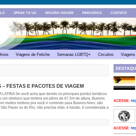
ULO
SPEAK TO US
SEGURO VIAGEM
PARCEIROS
CONTATO
Ursos
Viagens de Fetiche
Semanas LGBTQ+
Circuitos
Viagens 
DESTAQU
S – FESTAS E PACOTES DE VIAGEM
ATINA Se você acha que devido os principais pontos turísticos
e um obelisco que lembra um pênis de 67,5m de altura, Buenos
ACESSE:
htt
em muitos motivos pra você ir correndo para Buenos Aires: são
------------------
São Paulo ou do Rio, não precisa visto, é barato, é considerada a
ACESSE:
htt
------------------