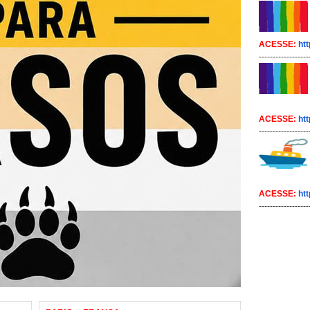
ACESSE:
htt
------------------
ACESSE:
htt
------------------
ACESSE:
htt
------------------