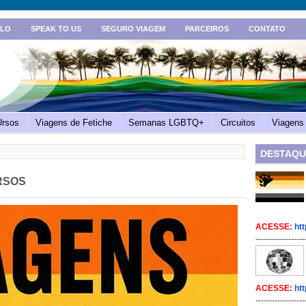
ULO
SPEAK TO US
SEGURO VIAGEM
PARCEIROS
CONTATO
Ursos
Viagens de Fetiche
Semanas LGBTQ+
Circuitos
Viagens 
DESTAQU
RSOS
ACESSE:
htt
------------------
ACESSE:
htt
------------------