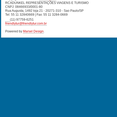
RCADUNKEL REPRESENTAÇÕES VIAGENS E TURISMO
CNPJ: 08466933/0001-80
Rua Augusta, 1492 loja 21 - 20271-310 - Sao Paulo/SP
Tel: 55 11 32840669 | Fax: 55 11 3284-0669
(11) 97759-6251
friendlytur@friendlytur.com.br
Powered by
Marsel Design
.