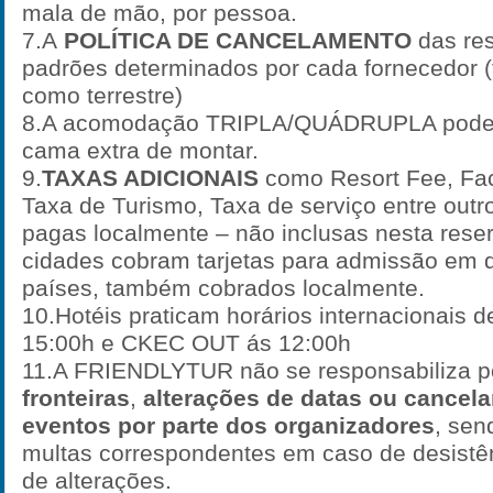
mala de mão, por pessoa.
7.A
POLÍTICA DE CANCELAMENTO
das re
padrões determinados por cada fornecedor (
como terrestre)
8.A acomodação TRIPLA/QUÁDRUPLA pode
cama extra de montar.
9.
TAXAS ADICIONAIS
como Resort Fee, Faci
Taxa de Turismo, Taxa de serviço entre outr
pagas localmente – não inclusas nesta rese
cidades cobram tarjetas para admissão em 
países, também cobrados localmente.
10.Hotéis praticam horários internacionais
15:00h e CKEC OUT ás 12:00h
11.A FRIENDLYTUR não se responsabiliza 
fronteiras
,
alterações de datas ou cancel
eventos por parte dos organizadores
, sen
multas correspondentes em caso de desistên
de alterações.